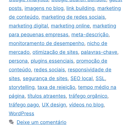
posts
,
imagens no blog
,
link building
,
marketing
de conteúdo
,
marketing de redes sociais
,
marketing digital
,
marketing online
,
marketing
para pequenas empresas
,
meta-descrição
,
monitoramento de desempenho
,
nicho de
mercado
,
otimização de sites
,
palavras-chave
,
persona
,
plugins essenciais
,
promoção de
conteúdo
,
redes sociais
,
responsividade de
sites
,
segurança de sites
,
SEO local
,
SSL
,
storytelling
,
taxa de rejeição
,
tempo médio na
página
,
títulos atraentes
,
tráfego orgânico
,
tráfego pago
,
UX design
,
vídeos no blog
,
WordPress
Deixe um comentário