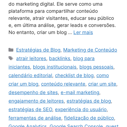
do marketing digital. Ele serve como uma
plataforma para compartilhar conteúdo
relevante, atrair visitantes, educar seu público
e, em última análise, gerar leads e conversões.
No entanto, criar um blog …
Ler mais
Estratégias de Blog
,
Marketing de Conteúdo
atrair leitores
,
backlinks
,
blog para
iniciantes
,
blogs institucionais
,
blogs pessoais
,
calendário editorial
,
checklist de blog
,
como
criar um blog
,
conteúdo relevante
,
criar um site
,
desempenho de sites
,
e-mail marketing
,
engajamento de leitores
,
estratégias de blog
,
estratégias de SEO
,
experiência do usuário
,
ferramentas de análise
,
fidelização de público
,
Google Analytics
,
Google Search Console
,
guest