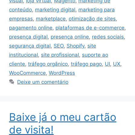
visual
,
loja virtual
,
Magento
,
marketing de
conteúdo
,
marketing digital
,
marketing para
empresas
,
marketplace
,
otimização de sites
,
pagamento online
,
plataformas de e-commerce
,
presença digital
,
presença online
,
redes sociais
,
segurança digital
,
SEO
,
Shopify
,
site
institucional
,
site profissional
,
suporte ao
cliente
,
tráfego orgânico
,
tráfego pago
,
UI
,
UX
,
WooCommerce
,
WordPress
Deixe um comentário
Baixe já o meu cartão
de visita!