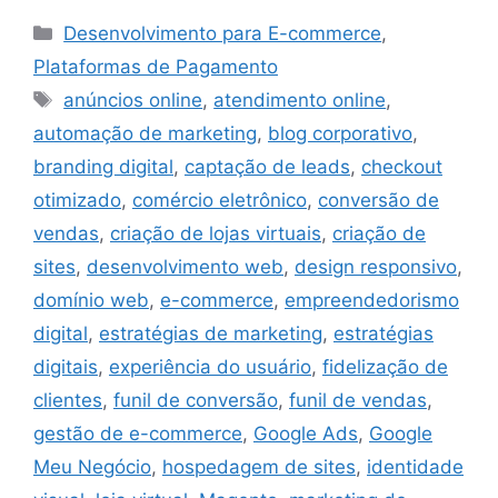
Desenvolvimento para E-commerce
,
Plataformas de Pagamento
anúncios online
,
atendimento online
,
automação de marketing
,
blog corporativo
,
branding digital
,
captação de leads
,
checkout
otimizado
,
comércio eletrônico
,
conversão de
vendas
,
criação de lojas virtuais
,
criação de
sites
,
desenvolvimento web
,
design responsivo
,
domínio web
,
e-commerce
,
empreendedorismo
digital
,
estratégias de marketing
,
estratégias
digitais
,
experiência do usuário
,
fidelização de
clientes
,
funil de conversão
,
funil de vendas
,
gestão de e-commerce
,
Google Ads
,
Google
Meu Negócio
,
hospedagem de sites
,
identidade